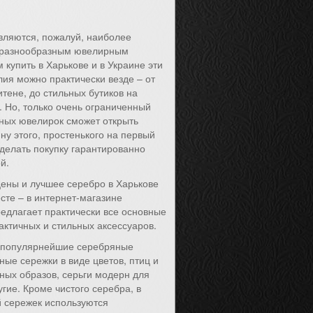
вляются, пожалуй, наиболее
 разнообразным ювелирным
 купить в Харькове и в Украине эти
ия можно практически везде – от
тене, до стильных бутиков на
 Но, только очень ограниченный
ных ювелирок сможет открыть
ну этого, простенького на первый
сделать покупку гарантированно
й.
цены и лучшее серебро в Харькове
сте – в интернет-магазине
предлагает практически все основные
актичных и стильных аксессуаров.
 популярнейшие серебряные
ные сережки в виде цветов, птиц и
ных образов, серьги модерн для
угие. Кроме чистого серебра, в
 сережек используются