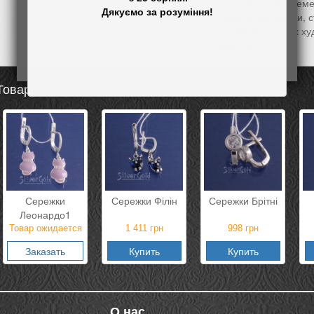
разнообразные элеме
натуральные камни, с
а также ряд других х
приемов.
Товары в категории «Дитячі сережки»
Сережки
Сережки Філін
Сережки Брітні
Леонардо1
Товар ожидается
1 411
грн
998
грн
Заказать
Купить
Купить
О нас