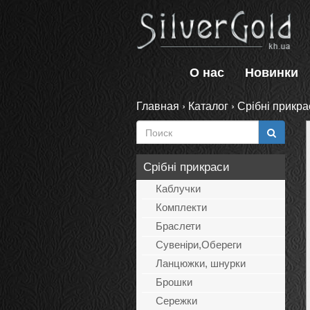
О нас
Новинки
Главная
›
Каталог
›
Срібні прикра
Срібні прикраси
Каблучки
Комплекти
Браслети
Сувеніри,Обереги
Ланцюжки, шнурки
Брошки
Сережки