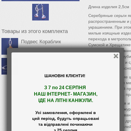
Длина изделия 2,5см
Серебряные серьги я
распространенным и
украшением. При этом
Товары из этого комплекта
милые изящные издел
перехода в метрополи
Подвес Кораблик
Сумской и Хрещатике.
ряд специализирован
покупателю всю глуби
Шпилька Кораблик
взгляд, украшения и 
приятной и безопасно
545
грн
ШАНОВНІ КЛІЄНТИ!
В частности, лучшие 
находятся в одном ме
З 7 по 24 СЕРПНЯ 

SilverGold, который 
виды этих модных, пр
НАШ
 ІНТЕРНЕТ- МАГАЗИН
,

ІДЕ НА ЛІТНІ КАНІКУЛИ.
В наличии имеются и
серьги-кольца, и ажур
Усі замовлення, оформлені в

животных, стилизован
цей період, будуть опрацьовані

пирсинга и многие др
та відправлені починаючи

большинстве моделей
 з 25 серпня.
