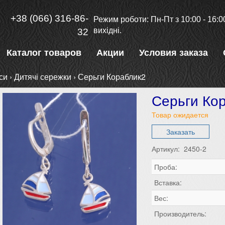
+38 (066) 316-86-
Режим роботи: Пн-Пт з 10:00 - 16:00
вихідні.
32
Каталог товаров
Акции
Условия заказа
си
›
Дитячі сережки
›
Серьги Кораблик2
Серьги Ко
Товар ожидается
Заказать
Артикул: 2450-2
Проба:
Вставка:
Вес:
Производитель: