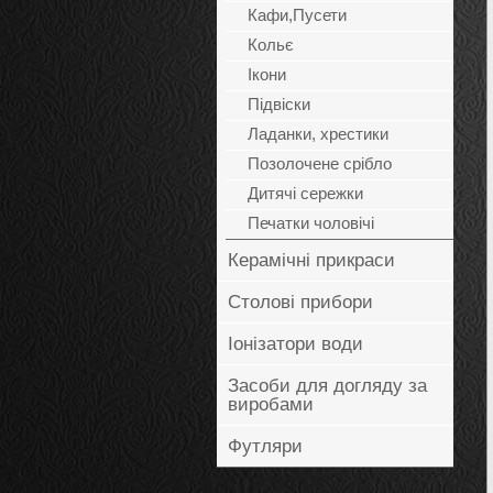
Кафи,Пусети
Кольє
Ікони
Підвіски
Ладанки, хрестики
Позолочене срібло
Дитячі сережки
Печатки чоловічі
Керамічні прикраси
Столові прибори
Іонізатори води
Засоби для догляду за
виробами
Футляри