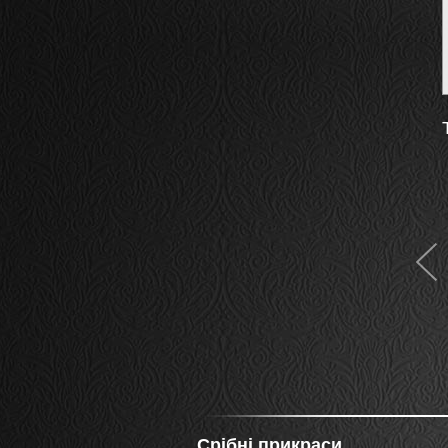
Сережки Флокса
1 310
грн
Купить
Срібні прикраси