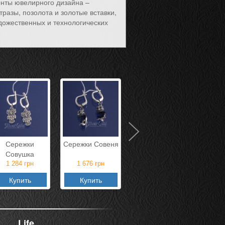
нты ювелирного дизайна –
тразы, позолота и золотые вставки,
удожественных и технологических
Сережки
Сережки Совеня
Сережки Моне
Сере
Совушка
1 284
грн
1 676
грн
1 497
грн
9
Купить
Купить
Купить
К
Life