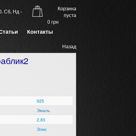
Корзина
. Сб, Нд -
пуста
0
грн
Статьи
Контакты
Назад
раблик2
925
Эмаль
2,83
Элис