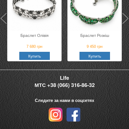
Браслет Олівія
Браслет Розкіш
7 680
грн
9 450
грн
Купить
Купить
Life
МТС +38 (066) 316-86-32
Следите за нами в соцсетях