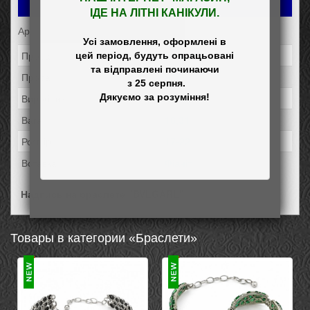
Добавить в заказ
ІДЕ НА ЛІТНІ КАНІКУЛИ.
Артикул: 4456з
Усі замовлення, оформлені в

Проба:
позолота
цей період, будуть опрацьовані

та відправлені починаючи

Проба:
925
 з 25 серпня.

Виробник:
Элис
Вага:
16,31
Розмір:
17-22
Вставка:
Фіаніт
Надпись на браслете "BVLGARL"
Товары в категории «Браслети»