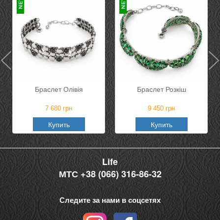
Браслет Олівія
Браслет Розкіш
7 680
грн
9 450
грн
Купить
Купить
Life
МТС +38 (066) 316-86-32
Следите за нами в соцсетях