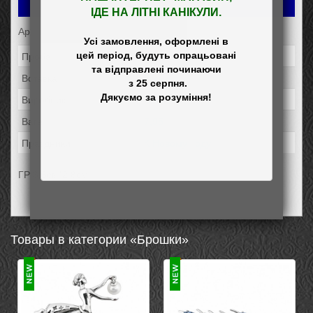
Добавить в заказ
ІДЕ НА ЛІТНІ КАНІКУЛИ.
Артикул: 5524
Усі замовлення, оформлені в

Проба:
925
цей період, будуть опрацьовані

та відправлені починаючи

Вставка:
Фианит
 з 25 серпня.

Виробник:
Элис
Вага:
7,95
Праздники:
К Новому Году
ГР 3,6см*2,8см
Товары в категории «Брошки»