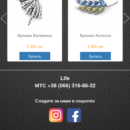
Брошка Балерина
Брошка Колосок
2 520
грн
1 865
грн
Купить
Купить
Life
МТС +38 (066) 316-86-32
Следите за нами в соцсетях