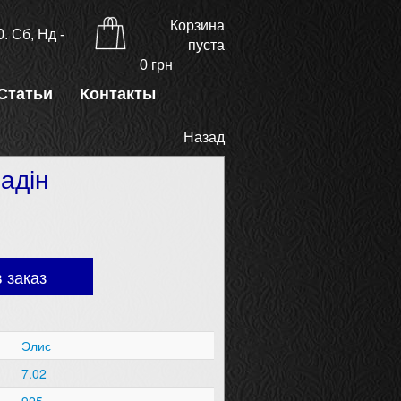
Корзина
. Сб, Нд -
пуста
0
грн
Статьи
Контакты
Назад
адін
 заказ
Элис
7.02