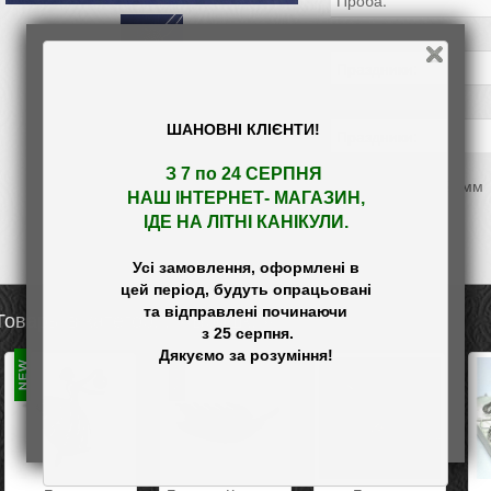
Проба:
Вставка:
Праздники:
Праздники:
ШАНОВНІ КЛІЄНТИ!
Праздники:
З 7 по 24 СЕРПНЯ 

Висота брошки 24мм
НАШ
 ІНТЕРНЕТ- МАГАЗИН
,

ІДЕ НА ЛІТНІ КАНІКУЛИ.
Усі замовлення, оформлені в

цей період, будуть опрацьовані

та відправлені починаючи

Товары в категории «Брошки»
 з 25 серпня.
