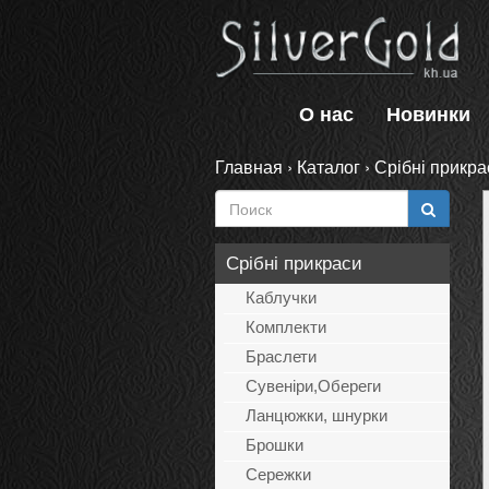
О нас
Новинки
Главная
›
Каталог
›
Срібні прикра
Срібні прикраси
Каблучки
Комплекти
Браслети
Сувеніри,Обереги
Ланцюжки, шнурки
Брошки
Сережки