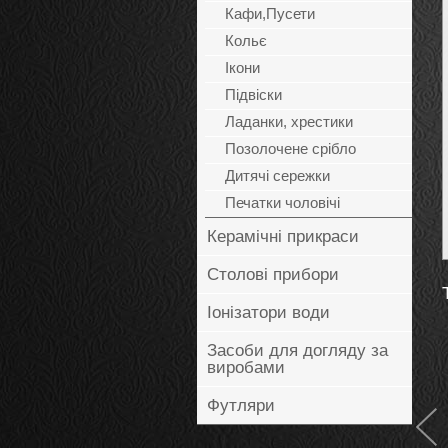
Кафи,Пусети
Кольє
Ікони
Підвіски
Ладанки, хрестики
Позолочене срібло
Дитячі сережки
Печатки чоловічі
Керамічні прикраси
Столові прибори
Іонізатори води
Засоби для догляду за
виробами
Футляри