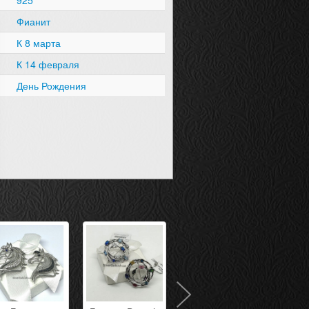
925
Фианит
К 8 марта
К 14 февраля
День Рождения