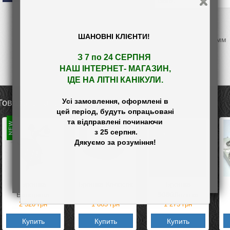
Вага:
Проба:
ШАНОВНІ КЛІЄНТИ!
Висота брошки 31мм
Колір уточнюйте!
З 7 по 24 СЕРПНЯ 

НАШ
 ІНТЕРНЕТ- МАГАЗИН
,

ІДЕ НА ЛІТНІ КАНІКУЛИ.
Усі замовлення, оформлені в

Товары в категории «Брошки»
цей період, будуть опрацьовані

та відправлені починаючи

 з 25 серпня.

Брошка
Брошка Колосок
Брошка
Балерина
5080Лелека
2 520
грн
1 865
грн
1 275
грн
Купить
Купить
Купить