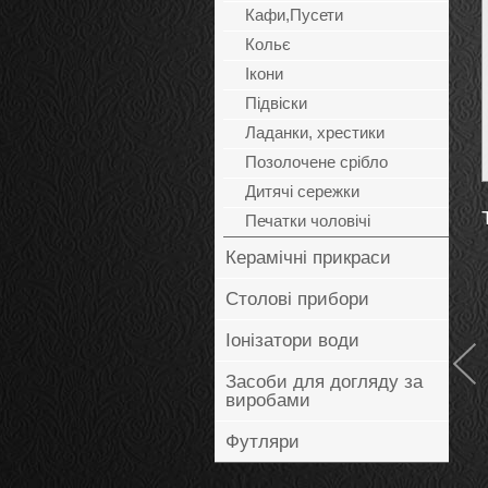
Кафи,Пусети
Кольє
Ікони
Підвіски
Ладанки, хрестики
Позолочене срібло
Дитячі сережки
Печатки чоловічі
Керамічні прикраси
Столові прибори
Іонізатори води
Засоби для догляду за
Брошка Силует
виробами
1 420
грн
Футляри
Купить