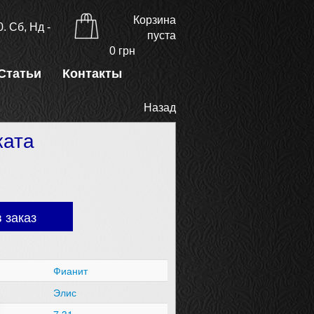
Корзина
. Сб, Нд -
пуста
0
грн
Статьи
Контакты
Назад
ката
 заказ
Фианит
Элис