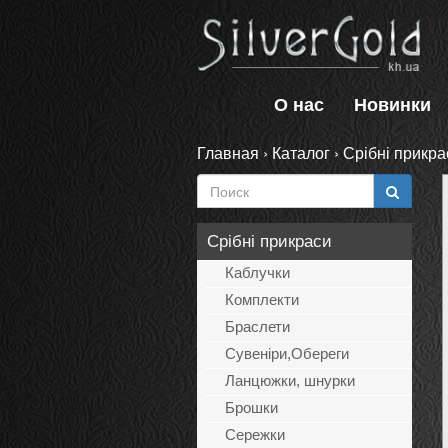
О нас
Новинки
Главная
›
Каталог
›
Срібні прикра
Срібні прикраси
Каблучки
Комплекти
Браслети
Сувеніри,Обереги
Ланцюжки, шнурки
Брошки
Сережки