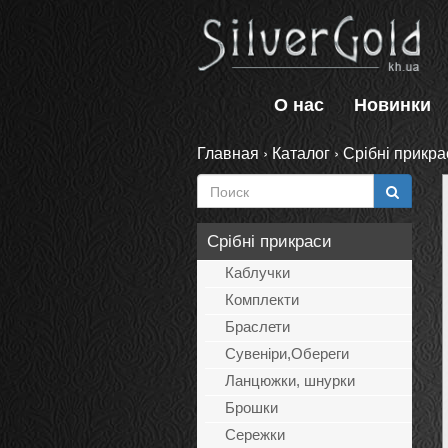
О нас
Новинки
Главная
›
Каталог
›
Срібні прикра
Срібні прикраси
Каблучки
Комплекти
Браслети
Сувеніри,Обереги
Ланцюжки, шнурки
Брошки
Сережки