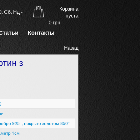
Корзина
. Сб, Нд -
пуста
0
грн
Статьи
Контакты
Назад
ртин з
9
ис
ебро 925°, покрыто золотом 850°
аметр 1см