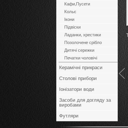
Кафи,Пусети
Кольє
Ікони
Підвіски
Ладанки, хрестики
Позолочене срібло
Дитячі сережки
Печатки чоловічі
Керамічні прикраси
Столові прибори
Кольцо 13384з
Іонізатори води
Товар ожидается
Засоби для догляду за
Заказать
виробами
Футляри