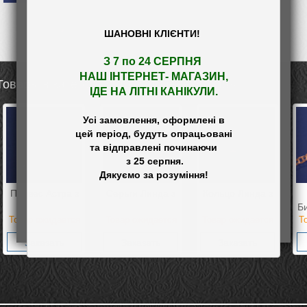
ШАНОВНІ КЛІЄНТИ!
З 7 по 24 СЕРПНЯ 

НАШ
 ІНТЕРНЕТ- МАГАЗИН
,

Товары в категории «Позолочене срібло»
ІДЕ НА ЛІТНІ КАНІКУЛИ.
Усі замовлення, оформлені в

цей період, будуть опрацьовані

та відправлені починаючи

 з 25 серпня.

Подвес Астра з
Серьги Линда з
Кольцо Линда з
Би
Товар ожидается
Товар ожидается
Товар ожидается
Т
Заказать
Заказать
Заказать