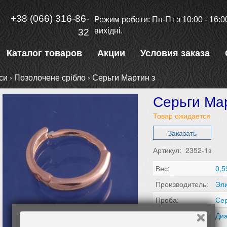
+38 (066) 316-86-
Режим роботи: Пн-Пт з 10:00 - 16:00
вихідні.
32
Каталог товаров
Акции
Условия заказа
си
›
Позолочене срібло
›
Серьги Мартин з
Серьги Ма
Товар ожидается
Заказать
Артикул: 2352-1з
Вес:
0,5
Производитель:
Эл
Проба:
Сер
Размер:
Ди