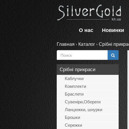
О нас
Новинки
Главная
›
Каталог
›
Срібні прикра
Срібні прикраси
Каблучки
Комплекти
Браслети
Сувеніри,Обереги
Ланцюжки, шнурки
Брошки
Сережки