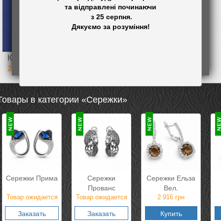
та відправлені починаючи

 з 25 серпня.

Каблучка Ренесанс
2 383
грн
Товары в категории «Сережки»
Сережки Прима
Сережки
Сережки Ельза
Прованс
Вел.
Товар ожидается
Товар ожидается
2 916
грн
Заказать
Заказать
Купить