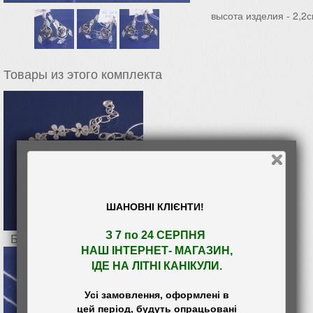
высота изделия - 2,2
Товары из этого комплекта
ШАНОВНІ КЛІЄНТИ!
З 7 по 24 СЕРПНЯ 

Браслет Сирень
НАШ
 ІНТЕРНЕТ- МАГАЗИН
,

ІДЕ НА ЛІТНІ КАНІКУЛИ.
Усі замовлення, оформлені в

цей період, будуть опрацьовані
