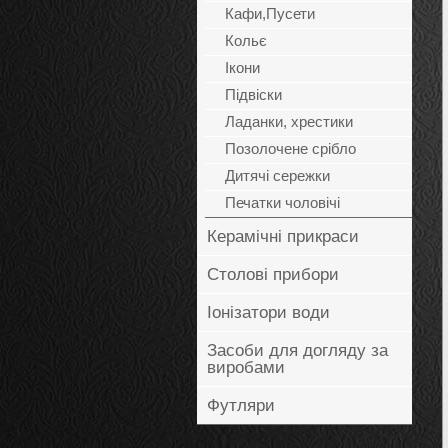
Кафи,Пусети
Кольє
Ікони
Підвіски
Ладанки, хрестики
Позолочене срібло
Дитячі сережки
Печатки чоловічі
Керамічні прикраси
Столові прибори
Іонізатори води
Засоби для догляду за
виробами
Футляри