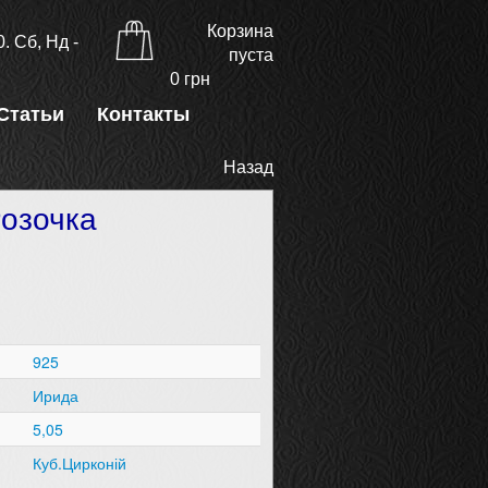
Корзина
. Сб, Нд -
пуста
0
грн
Статьи
Контакты
Назад
Розочка
925
Ирида
5,05
Куб.Цирконій