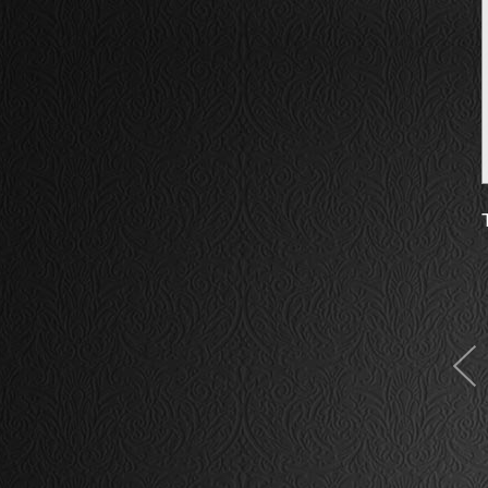
Сережки Феліче
Товар ожидается
Заказать