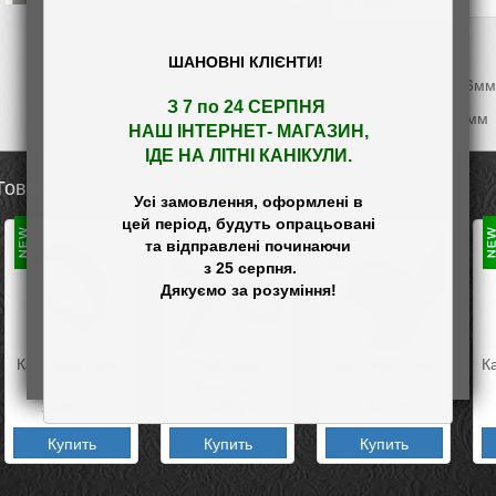
Вставка:
Виробник:
ШАНОВНІ КЛІЄНТИ!
Ширина каблучки 6м
З 7 по 24 СЕРПНЯ 

Діаметр каменю 3мм
НАШ
 ІНТЕРНЕТ- МАГАЗИН
,

ІДЕ НА ЛІТНІ КАНІКУЛИ.
Товары в категории «Каблучки»
Усі замовлення, оформлені в

цей період, будуть опрацьовані

та відправлені починаючи

 з 25 серпня.

Каблучка Шейп
Каблучка
Каблучка Розкіш
К
Кришталь
1 380
грн
1 620
грн
2 497
грн
Купить
Купить
Купить