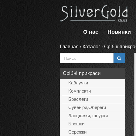
О нас
Новинки
Главная
›
Каталог
›
Срібні прикра
Срібні прикраси
Каблучки
Комплекти
Браслети
Сувеніри,Обереги
Ланцюжки, шнурки
Брошки
Сережки