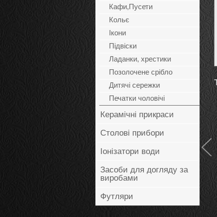
Кафи,Пусети
Кольє
Ікони
Підвіски
Ладанки, хрестики
Позолочене срібло
Дитячі сережки
Печатки чоловічі
Керамічні прикраси
Столові прибори
Іонізатори води
Каблучка Ельза
Засоби для догляду за
виробами
1 836
грн
Купить
Футляри