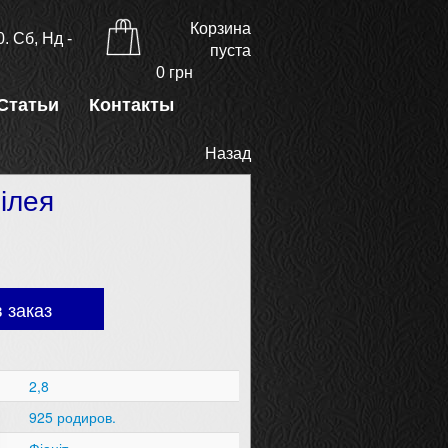
Корзина
. Сб, Нд -
пуста
0
грн
Статьи
Контакты
Назад
ілея
 заказ
2,8
925 родиров.