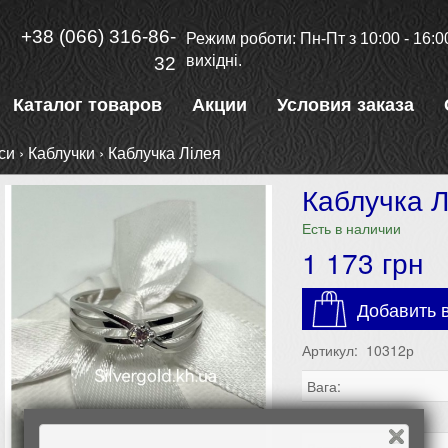
+38 (066) 316-86-
Режим роботи: Пн-Пт з 10:00 - 16:00
вихідні.
32
Каталог товаров
Акции
Условия заказа
си
›
Каблучки
›
Каблучка Лілея
Каблучка Л
Есть в наличии
1 173
грн
Добавить в
Артикул: 10312р
Вага:
Проба: