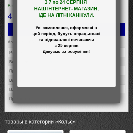
З 7 по 24 СЕРПНЯ 

Есть в наличии
НАШ
 ІНТЕРНЕТ- МАГАЗИН
,

491
грн
ІДЕ НА ЛІТНІ КАНІКУЛИ.
Усі замовлення, оформлені в

Добавить в заказ
цей період, будуть опрацьовані

та відправлені починаючи

Артикул: 6868.6
 з 25 серпня.

Розмір:
39, 42, 43, 44, 45, 46см
Виробник:
Элис
Проба:
925
Вставка:
Фіаніт
Вага:
1,4
Праздники:
День Рождения
Товары в категории «Кольє»