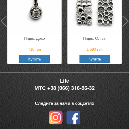
Підвіс Деко
Підвіс Олівія
710
грн
1 590
грн
Купить
Купить
Life
МТС +38 (066) 316-86-32
Следите за нами в соцсетях