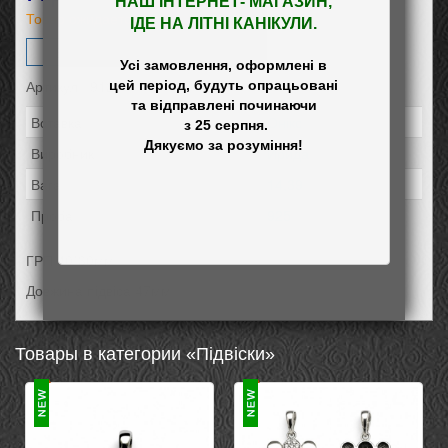
НАШ
 ІНТЕРНЕТ- МАГАЗИН
,

Товар ожидается
ІДЕ НА ЛІТНІ КАНІКУЛИ.
Заказать
Усі замовлення, оформлені в

Артикул: 9121
цей період, будуть опрацьовані

та відправлені починаючи

Вставка:
Онікс
 з 25 серпня.

Виробник:
Ирида
Вага:
14,39
Проба:
925
ГРП 40*30мм
Довжина підвіса 47мм
Товары в категории «Підвіски»