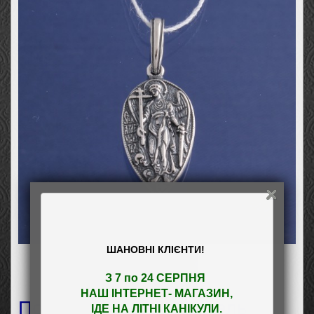
ШАНОВНІ КЛІЄНТИ!
З 7 по 24 СЕРПНЯ 

НАШ
 ІНТЕРНЕТ- МАГАЗИН
,

Подвес Ангел Хранитель
ІДЕ НА ЛІТНІ КАНІКУЛИ.