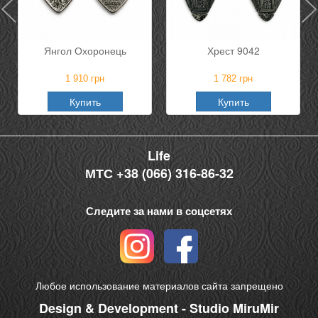
Янгол Охоронець
Хрест 9042
1 910
грн
1 782
грн
Купить
Купить
Life
МТС +38 (066) 316-86-32
Следите за нами в соцсетях
Любое использование материалов сайта запрещено
Design & Development - Studio MiruMir