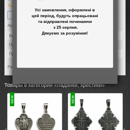
Товар ожидается
Усі замовлення, оформлені в

Заказать
цей період, будуть опрацьовані

та відправлені починаючи

Артикул: 3742
 з 25 серпня.

Вес:
3,04
Производитель:
Элис
Проба:
925
Размер подвеса 32*12мм
Товары в категории «Ладанки, хрестики»