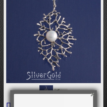
Пiдвiс Ламинарія1