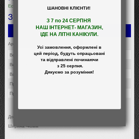
Есть в наличии
ШАНОВНІ КЛІЄНТИ!
3 852
грн
З 7 по 24 СЕРПНЯ 

НАШ
 ІНТЕРНЕТ- МАГАЗИН
,

Добавить в заказ
ІДЕ НА ЛІТНІ КАНІКУЛИ.
Артикул: 30071h
Усі замовлення, оформлені в

цей період, будуть опрацьовані

Вставка:
Перли
та відправлені починаючи

Виробник:
Элис
 з 25 серпня.

Вага:
11,94
Проба:
925
Праздники:
День Рождения
Довжина підвіса 75мм
Ширина -40мм