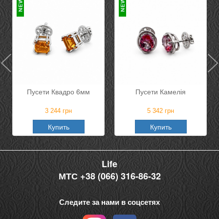
Пусети Квадро 6мм
Пусети Камелія
3 244
грн
5 342
грн
Купить
Купить
Life
МТС +38 (066) 316-86-32
Следите за нами в соцсетях