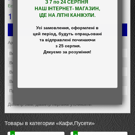
З 7 по 24 СЕРПНЯ 

Есть в наличии
НАШ
 ІНТЕРНЕТ- МАГАЗИН
,

1 269
грн
ІДЕ НА ЛІТНІ КАНІКУЛИ.
Усі замовлення, оформлені в

Добавить в заказ
цей період, будуть опрацьовані

та відправлені починаючи

Артикул: 20064
 з 25 серпня.

Вставка:
Фіаніт
Вставка:
Перли культ.
Вага:
3,1
Виробник:
Элис
Проба:
925
Діаметр 9мм, діаметр перлини уточнюйте!
Товары в категории «Кафи,Пусети»