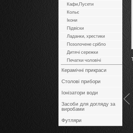
Кафи,Пусети
Кольє
Ікони
Підвіски
Ладанки, хрестики
Позолочене срібло
Дитячі сережки
Печатки чоловічі
Керамічні прикраси
Столові прибори
Іонізатори води
Засоби для догляду за
Пусети
виробами
Карамелька
1 130
грн
Футляри
Купить