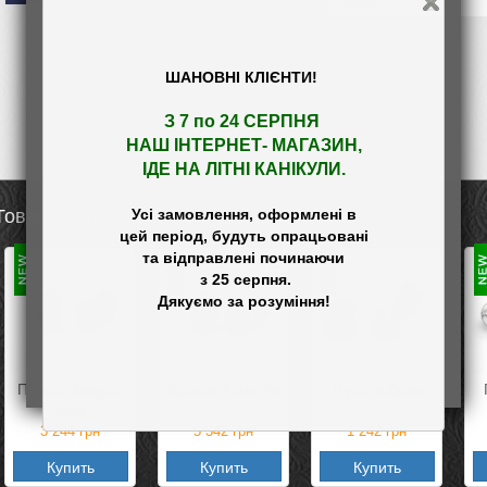
Проба:
ШАНОВНІ КЛІЄНТИ!
ГРП 3*3мм
З 7 по 24 СЕРПНЯ 

НАШ
 ІНТЕРНЕТ- МАГАЗИН
,

ІДЕ НА ЛІТНІ КАНІКУЛИ.
Усі замовлення, оформлені в

Товары в категории «Кафи,Пусети»
цей період, будуть опрацьовані

та відправлені починаючи

 з 25 серпня.

Пусети Квадро
Пусети Камелія
Пусети Деко
6мм
3 244
грн
5 342
грн
1 242
грн
Купить
Купить
Купить