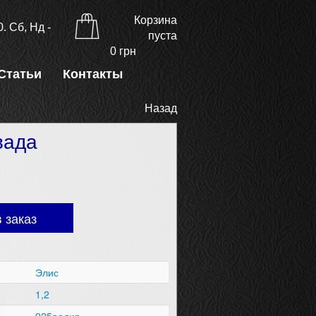
Корзина
. Сб, Нд -
пуста
0
грн
Статьи
Контакты
Назад
вада
 заказ
Элис
1,2