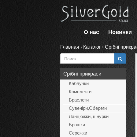
О нас
Новинки
Главная
›
Каталог
›
Срібні прикра
Срібні прикраси
Каблучки
Комплекти
Браслети
Сувеніри,Обереги
Ланцюжки, шнурки
Брошки
Сережки