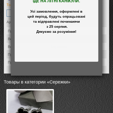
ІДЕ НА ЛІТНІ КАНІКУЛИ.
Товар ожидается
Усі замовлення, оформлені в

Заказать
цей період, будуть опрацьовані

Артикул: 100ч
та відправлені починаючи

 з 25 серпня.

Проба:
925
Вес:
5,57
Вставка:
Керамика
Праздники:
День Рождения
Праздники:
К Новому Году
Товары в категории «Сережки»