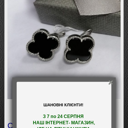
ШАНОВНІ КЛІЄНТИ!
З 7 по 24 СЕРПНЯ 

Серьги 100
НАШ
 ІНТЕРНЕТ- МАГАЗИН
,
