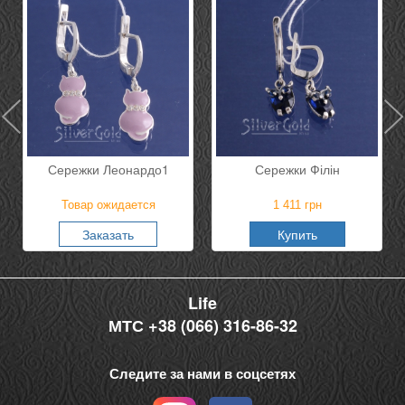
Сережки Леонардо1
Сережки Філін
Товар ожидается
1 411
грн
Заказать
Купить
Life
МТС +38 (066) 316-86-32
Следите за нами в соцсетях