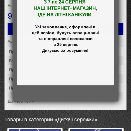
З 7 по 24 СЕРПНЯ 

Есть в наличии
НАШ
 ІНТЕРНЕТ- МАГАЗИН
,

936
грн
ІДЕ НА ЛІТНІ КАНІКУЛИ.
Усі замовлення, оформлені в

Добавить в заказ
цей період, будуть опрацьовані

та відправлені починаючи

Артикул: 20160р
 з 25 серпня.

Проба:
925родир.
Вставка:
Фианит
Производитель:
Элис
Праздники:
День Рождения
Праздники:
К Новому Году
Діаметр 10мм
Товары в категории «Дитячі сережки»