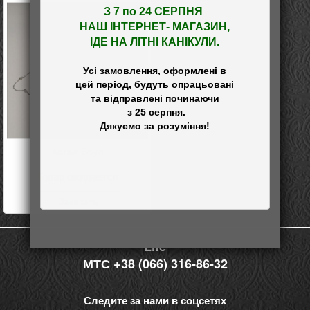
З 7 по 24 СЕРПНЯ 

НАШ
 ІНТЕРНЕТ- МАГАЗИН
,

ІДЕ НА ЛІТНІ КАНІКУЛИ.
Усі замовлення, оформлені в

цей період, будуть опрацьовані

та відправлені починаючи

 з 25 серпня.

Кольє Боул
Товар ожидается
Заказать
Life
МТС +38 (066) 316-86-32
Следите за нами в соцсетях