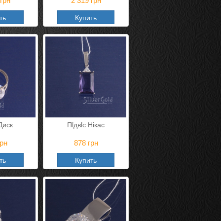
грн
2 319
грн
ть
Купить
 Диск
Пiдвiс Нікас
рн
878
грн
ть
Купить