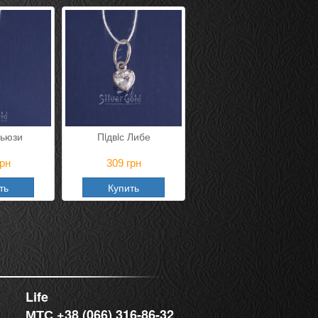
Сьюзи
Пiдвiс Либе
рн
309
грн
ть
Купить
Life
МТС +38 (066) 316-86-32