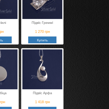
Чилі
Пiдвiс Греммi
рн
1 270
грн
ть
Купить
Ібіца
Пiдвiс Арфа
грн
1 418
грн