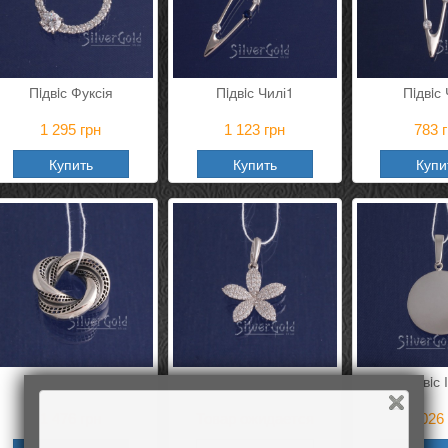
Пiдвiс Фуксія
Пiдвiс Чилі1
Пiдвiс 
1 295
грн
1 123
грн
783
г
Купить
Купить
Купи
Пiдвiс Зіверт
Пiдвiс Рапсодія
Пiдвiс 
1 476
грн
Товар ожидается
1 026