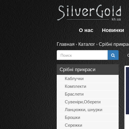
О нас
Новинки
Главная
›
Каталог
›
Срібні прикра
Срібні прикраси
Каблучки
Комплекти
Браслети
Сувеніри,Обереги
Ланцюжки, шнурки
Брошки
Сережки