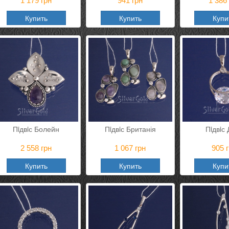
1 179
грн
941
грн
1 386
Купить
Купить
Купи
Пiдвiс Болейн
Пiдвiс Британія
Пiдвiс
2 558
грн
1 067
грн
905
г
Купить
Купить
Купи