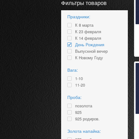
Фильтры товаров
Праздники:
К 8 марта
К 23 февраля
К 14 февраля
День Рождения
Выпускной вечер
К Новому Году
Вага:
1-10
11-20
Проба:
позолота
925
925 родиров.
Золота напайка: