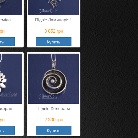
Феміда
Пiдвiс Ламинарія1
рн
3 852
грн
ть
Купить
Шафран
Пiдвiс Хелена м
рн
2 300
грн
ть
Купить