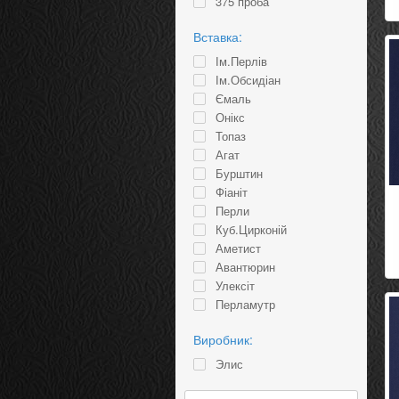
375 проба
Вставка:
Ім.Перлів
Ім.Обсидіан
Ємаль
Онікс
Топаз
Агат
Бурштин
Фіаніт
Перли
Куб.Цирконій
Аметист
Авантюрин
Улексіт
Перламутр
Рожевий Кварц
Виробник:
Султаніт
Элис