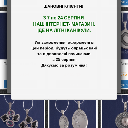
Купить
Заказать
Купи
ШАНОВНІ КЛІЄНТИ!
З 7 по 24 СЕРПНЯ 

НАШ
 ІНТЕРНЕТ- МАГАЗИН
,

ІДЕ НА ЛІТНІ КАНІКУЛИ.
Усі замовлення, оформлені в

цей період, будуть опрацьовані

та відправлені починаючи

 з 25 серпня.

Подвес Аттіка бол
Пiдвiс Андромеда 1
Пiдвiс Атт
1 755
грн
1 455
грн
1 076
Купить
Купить
Купи