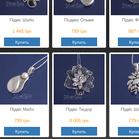
Підвіс Шабо
Подвес Ольвія
Пiдвiс 
1 445
грн
789
грн
887
г
Купить
Купить
Купи
Пiдвiс Мабэ
Пiдвiс Тюдор
Пiдвiс 
799
грн
8 005
грн
779
г
Купить
Купить
Купи