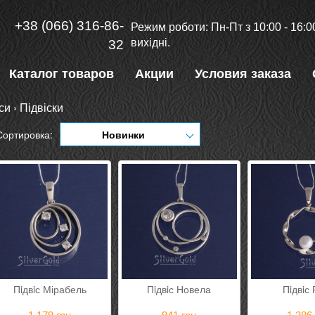
+38 (066) 316-86-
Режим роботи: Пн-Пт з 10:00 - 16:00
вихідні.
32
Каталог товаров
Акции
Условия заказа
си
›
Підвіски
Сортировка:
Новинки
Пiдвiс Мірабель
Пiдвiс Новела
Пiдвiс