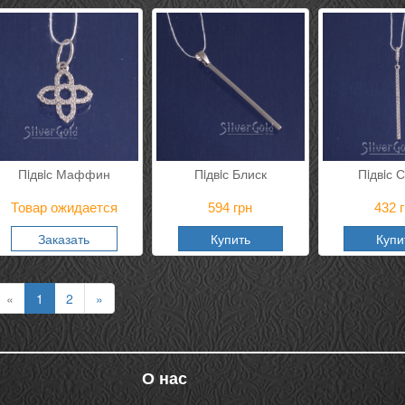
Пiдвiс Маффин
Пiдвiс Блиск
Пiдвiс 
Товар ожидается
594
грн
432
г
Заказать
Купить
Купи
«
1
2
»
О нас