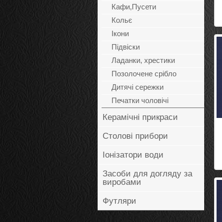
Кафи,Пусети
Кольє
Ікони
Підвіски
Ладанки, хрестики
Позолочене срібло
Дитячі сережки
Печатки чоловічі
Керамічні прикраси
Столові прибори
Іонізатори води
Засоби для догляду за
виробами
Футляри