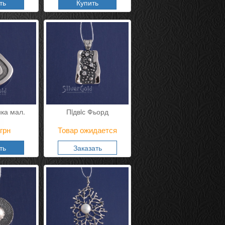
ть
Купить
ика мал.
Пiдвiс Фьорд
грн
Товар ожидается
ть
Заказать