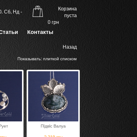
Корзина
. Сб, Нд -
пуста
0
грн
Статьи
Контакты
Назад
Показывать:
плиткой
списком
 Рует
Пiдвiс Валуа