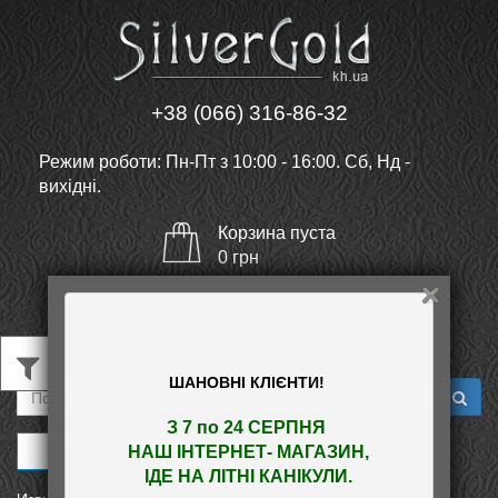
+38 (066) 316-86-32
Режим роботи: Пн-Пт з 10:00 - 16:00. Сб, Нд -
вихідні.
Корзина
пуста
0
грн
Меню
ШАНОВНІ КЛІЄНТИ!
З 7 по 24 СЕРПНЯ 

Новинки
Показывать:
плиткой
списком
НАШ
 ІНТЕРНЕТ- МАГАЗИН
,

ІДЕ НА ЛІТНІ КАНІКУЛИ.