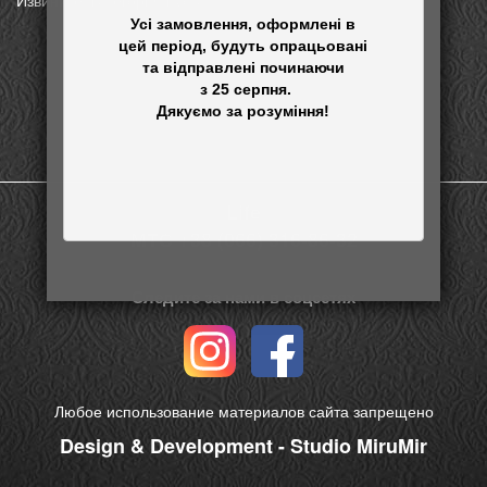
Извините, категория пуста
Усі замовлення, оформлені в

цей період, будуть опрацьовані

та відправлені починаючи

 з 25 серпня.

Life
МТС +38 (066) 316-86-32
Следите за нами в соцсетях
Любое использование материалов сайта запрещено
Design & Development - Studio MiruMir