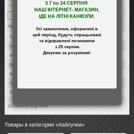
З 7 по 24 СЕРПНЯ 

Товар ожидается
НАШ
 ІНТЕРНЕТ- МАГАЗИН
,

Заказать
ІДЕ НА ЛІТНІ КАНІКУЛИ.
Артикул: 011
Усі замовлення, оформлені в

цей період, будуть опрацьовані

Проба:
925
та відправлені починаючи

Размер:
17.5 и 18
 з 25 серпня.

Вес:
5,2
Вставка:
Куб.Цирконий
Вставка:
Керамика
Праздники:
К 8 марта
Праздники:
К 14 февраля
Ширина кольца 6мм
Товары в категории «Каблучки»