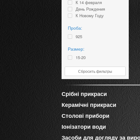
К 14 февраля
День Рождения
К Новому Году
Проба:
925
Размер:
15-20
Сбросить фильтры
Срібні прикраси
Керамічні прикраси
Столові прибори
Іонізатори води
Засоби для догляду за вир