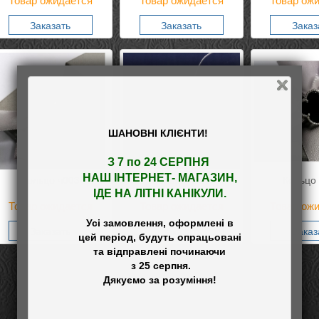
Товар ожидается
Товар ожидается
Товар ож
Заказать
Заказать
Заказ
ШАНОВНІ КЛІЄНТИ!
З 7 по 24 СЕРПНЯ 

НАШ
 ІНТЕРНЕТ- МАГАЗИН
,

Кольцо ч003
Кольцо ч058
Кольцо
ІДЕ НА ЛІТНІ КАНІКУЛИ.
Товар ожидается
Товар ожидается
Товар ож
Усі замовлення, оформлені в

Заказать
Заказать
Заказ
цей період, будуть опрацьовані

та відправлені починаючи

 з 25 серпня.
