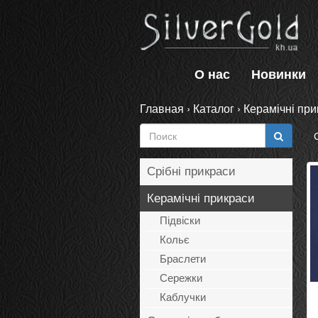
О нас
Новинки
Главная
›
Каталог
›
Керамічні при
Срібні прикраси
Керамічні прикраси
Підвіски
Кольє
Браслети
Сережки
Каблучки