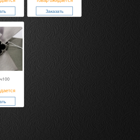
идается
Товар ожидается
ать
Заказать
 ч100
идается
ать