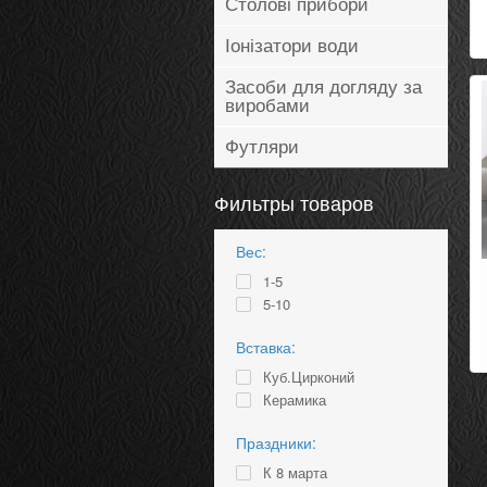
Столові прибори
Іонізатори води
Засоби для догляду за
виробами
Футляри
Фильтры товаров
Вес:
1-5
5-10
Вставка:
Куб.Цирконий
Керамика
Праздники:
К 8 марта