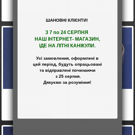
2 196
грн
2 008
грн
Купить
Купить
ШАНОВНІ КЛІЄНТИ!
З 7 по 24 СЕРПНЯ 

НАШ
 ІНТЕРНЕТ- МАГАЗИН
,

ІДЕ НА ЛІТНІ КАНІКУЛИ.
Усі замовлення, оформлені в

цей період, будуть опрацьовані

та відправлені починаючи

 з 25 серпня.

Печатка Кольт
Печатка 447з
3 713
грн
Товар ожидается
Купить
Заказать