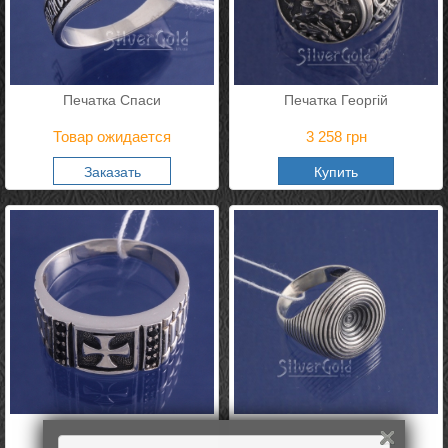
Печатка Спаси
Печатка Георгій
Товар ожидается
3 258
грн
Заказать
Купить
Печатка Алекс
Печатка Таба