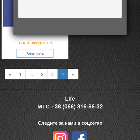
Комплект Коллаж
Товар ожидается
Заказать
«
1
...
2
3
4
»
Life
МТС +38 (066) 316-86-32
Следите за нами в соцсетях