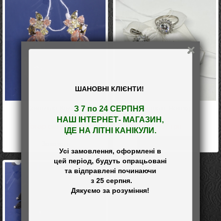
ШАНОВНІ КЛІЄНТИ!
Комплект Коллаж
Комплект Ноктюрн
З 7 по 24 СЕРПНЯ 

НАШ
 ІНТЕРНЕТ- МАГАЗИН
,

Товар ожидается
3 607
грн
ІДЕ НА ЛІТНІ КАНІКУЛИ.
Заказать
Купить
Усі замовлення, оформлені в

цей період, будуть опрацьовані

та відправлені починаючи

 з 25 серпня.
