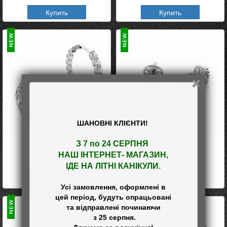
Купить
Купить
ШАНОВНІ КЛІЄНТИ!
Сережки Емма
Пусети Квадро 6мм
З 7 по 24 СЕРПНЯ 

НАШ
 ІНТЕРНЕТ- МАГАЗИН
,

2 434
грн
3 244
грн
ІДЕ НА ЛІТНІ КАНІКУЛИ.
Купить
Купить
Усі замовлення, оформлені в

цей період, будуть опрацьовані

та відправлені починаючи

 з 25 серпня.
