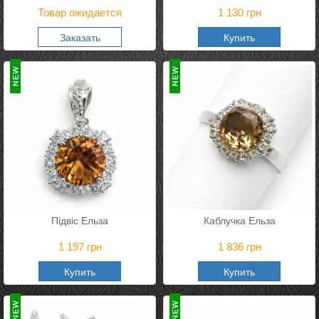
Товар ожидается
1 130
грн
Заказать
Купить
Підвіс Ельза
Каблучка Ельза
1 197
грн
1 836
грн
Купить
Купить