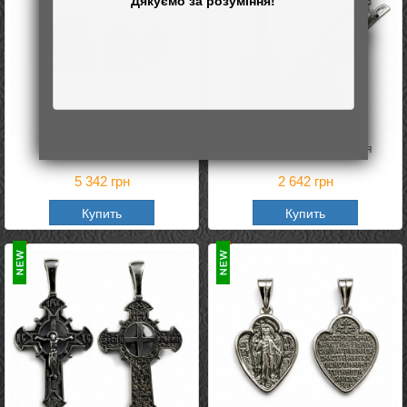
Пусети Камелія
Сережки Мандрівниця
5 342
грн
2 642
грн
Купить
Купить