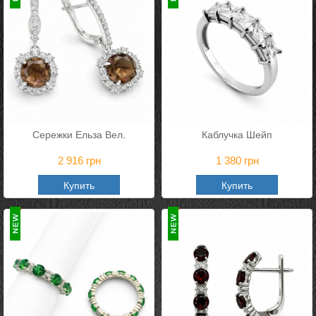
Сережки Ельза Вел.
Каблучка Шейп
2 916
грн
1 380
грн
Купить
Купить