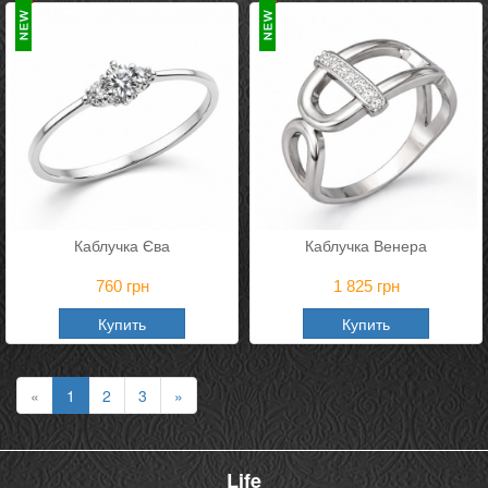
Каблучка Єва
Каблучка Венера
760
грн
1 825
грн
Купить
Купить
«
1
2
3
»
Life