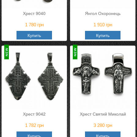
Хрест 9040
Янгол Охоронець
1 780
грн
1 910
грн
Купить
Купить
Хрест 9042
Хрест Святий Миколай
1 782
грн
3 280
грн
Купить
Купить