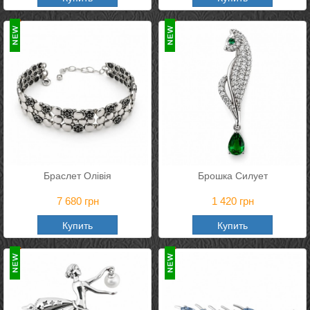
Браслет Олівія
Брошка Силует
7 680
грн
1 420
грн
Купить
Купить