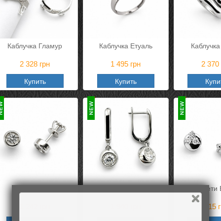
Каблучка Гламур
Каблучка Етуаль
Каблучка 
2 328
грн
1 495
грн
2 370
Купить
Купить
Купи
Пусети Деко
Сережки Деко
Пусети 
1 242
грн
1 940
грн
815
г