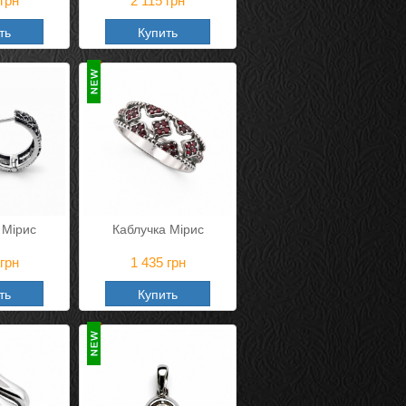
грн
2 115
грн
ть
Купить
 Мірис
Каблучка Мірис
грн
1 435
грн
ть
Купить