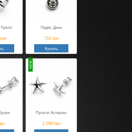
Трініті
Підвіс Деко
грн
710
грн
ть
Купить
Бузок
Пусети Астеріас
рн
1 090
грн