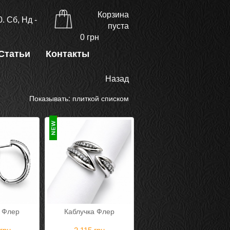
Корзина
. Сб, Нд -
пуста
0
грн
Статьи
Контакты
Назад
Показывать:
плиткой
списком
 Флер
Каблучка Флер