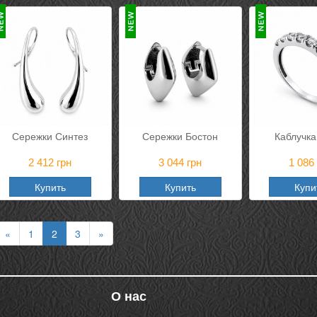
Сережки Синтез
Сережки Бостон
Каблучка
2 412
грн
3 044
грн
1 086
Купить
Купить
Купи
«
1
2
3
»
О нас