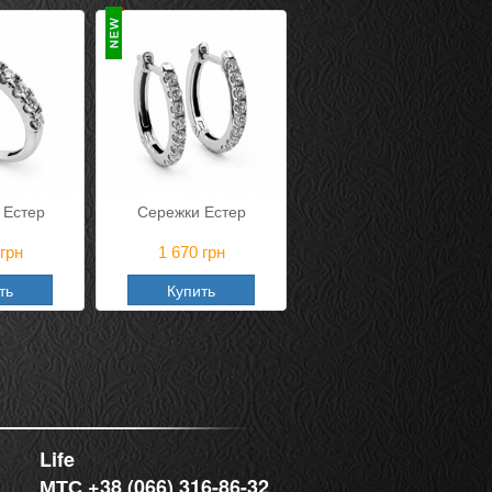
 Естер
Сережки Естер
грн
1 670
грн
ть
Купить
Life
МТС +38 (066) 316-86-32