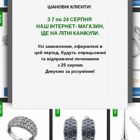
Купить
Купить
Купи
ШАНОВНІ КЛІЄНТИ!
З 7 по 24 СЕРПНЯ 

НАШ
 ІНТЕРНЕТ- МАГАЗИН
,

ІДЕ НА ЛІТНІ КАНІКУЛИ.
Усі замовлення, оформлені в

цей період, будуть опрацьовані

та відправлені починаючи

 з 25 серпня.

Пусети Грааль
Сережки Наомі
Сережки
640
грн
3 000
грн
3 478
Купить
Купить
Купи