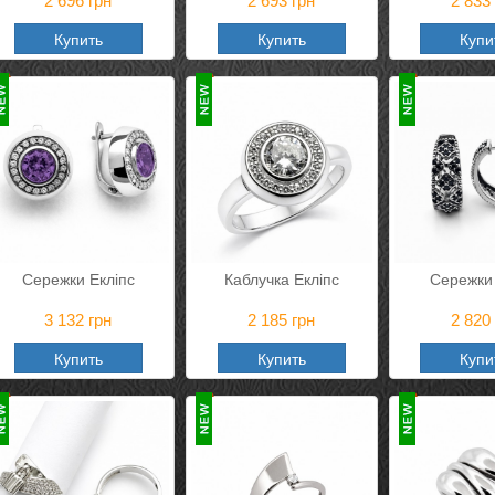
2 696
грн
2 693
грн
2 833
Купить
Купить
Купи
Сережки Екліпс
Каблучка Екліпс
Сережки
3 132
грн
2 185
грн
2 820
Купить
Купить
Купи