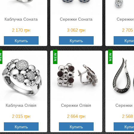
Каблучка Соната
Сережки Соната
Сережки
2 170
грн
3 062
грн
2 705
Купить
Купить
Купи
Каблучка Олівія
Сережки Олівія
Сережки 
2 015
грн
2 664
грн
2 568
Купить
Купить
Купи