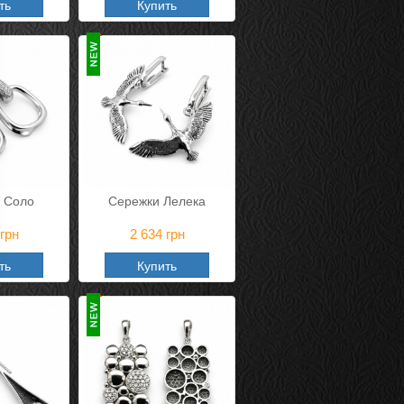
ть
Купить
 Соло
Сережки Лелека
грн
2 634
грн
ть
Купить