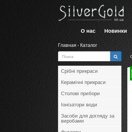
О нас
Новинки
Главная
›
Каталог
Срібні прикраси
Керамічні прикраси
Столові прибори
Іонізатори води
Засоби для догляду за
виробами