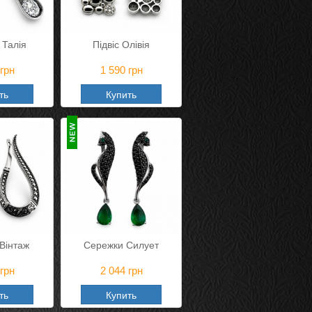
 Талія
Підвіс Олівія
грн
1 590
грн
ть
Купить
Вінтаж
Сережки Силует
грн
2 044
грн
ть
Купить